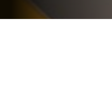
Alfa Digital
je váš
zkušený servisní i prodejní
již od roku 1997
partner
Jsme váš odborný partner na jihu Moravy ve světě