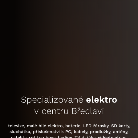
Specializované
elektro
v centru Břeclavi
televize, malé bílé elektro, baterie, LED žárovky, SD karty,
sluchátka, příslušenství k PC, kabely, prodlužky, antény,
satelity, set top boxy, hodiny, TV držáky, videotelefony,